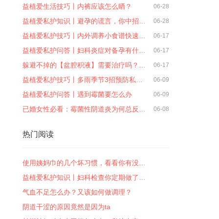
益植爱生活技巧丨内裤应该怎么晒？
06-28
益植爱私护知识丨避孕的谎言，你中招…
06-28
益植爱私护技巧丨内外调养小食谱快速…
06-17
益植爱私护问答丨妇科炎症对备孕有什…
06-17
躲避不掉的【盆腔积液】需要治疗吗？…
06-17
益植爱私护技巧丨多雨季节3招预防私…
06-09
益植爱私护问答丨遇到霉菌要怎么办
06-09
已婚女性必看：霉菌性阴道炎为何总反…
06-08
热门阅读
使用姨妈巾的几个坏习惯，看看你有没…
益植爱私护知识丨妇科检查你定期做了…
气血不足怎么办？又该如何做调理？
阴道干涩的原因竟然是因为ta