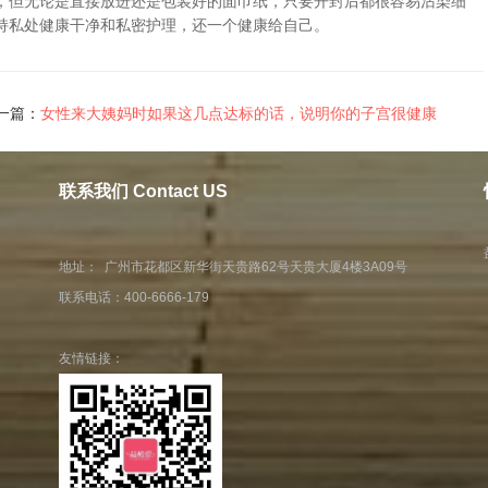
，
但无论是直接放进还是包装好的面巾纸
，
只要开封后
都很容易沾染细
持私处健康干净和私密护理，还一个健康给自己。
一篇：
女性来大姨妈时如果这几点达标的话，说明你的子宫很健康
联系我们 Contact US
地址： 广州市花都区新华街天贵路62号天贵大厦4楼3A09号
联系电话：400-6666-179
友情链接：