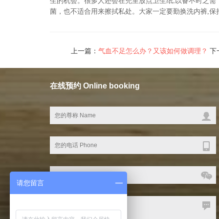
生的机会
很多人还会在兜里放点卫生纸
以备不时之需
。
,
菌
，
也不适合用来擦拭私处。
大家一定要勤换洗内裤
,
保
上一篇：
气血不足怎么办？又该如何做调理？
下
在线预约 Online booking
请您留言