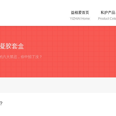
益植爱首页
私护产品
YIZHIAI Home
Product Cet
凝胶套盒
理的六大禁忌，你中招了没？
？