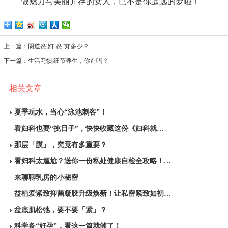
做魅力与美丽并存的女人，已不是你遥远的梦啦！
上一篇：
阴道炎|妇“炎”知多少？
下一篇：
生活习惯|细节养生，你造吗？
相关文章
夏季玩水，当心“泳池刺客”！
看妇科也要“挑日子”，快快收藏这份《妇科就…
那层「膜」，究竟有多重要？
看妇科太尴尬？送你一份私处健康自检全攻略！…
来聊聊乳房的小秘密
益植爱紧致抑菌凝胶升级焕新！让私密紧致如初…
盆底肌松弛，要不要「紧」？
科学备“好孕”，看这一篇就够了！