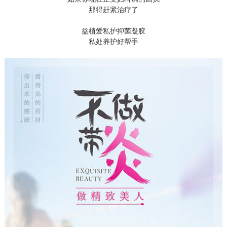
那得赶紧治疗了
益植爱私护抑菌凝胶
私处养护好帮手