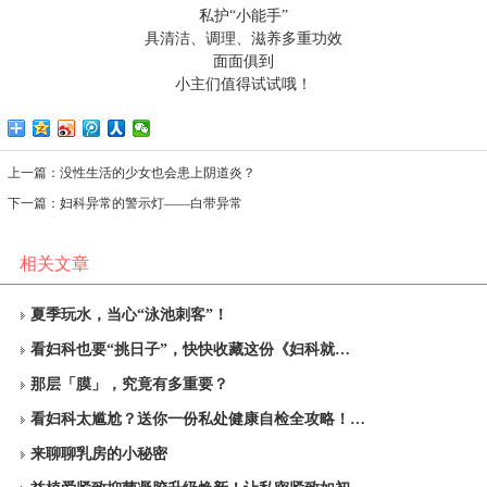
私护
“小能手”
具清洁、调理、滋养多重功效
面面俱到
小主们值得试试哦！
上一篇：
没性生活的少女也会患上阴道炎？
下一篇：
妇科异常的警示灯——白带异常
相关文章
夏季玩水，当心“泳池刺客”！
看妇科也要“挑日子”，快快收藏这份《妇科就…
那层「膜」，究竟有多重要？
看妇科太尴尬？送你一份私处健康自检全攻略！…
来聊聊乳房的小秘密