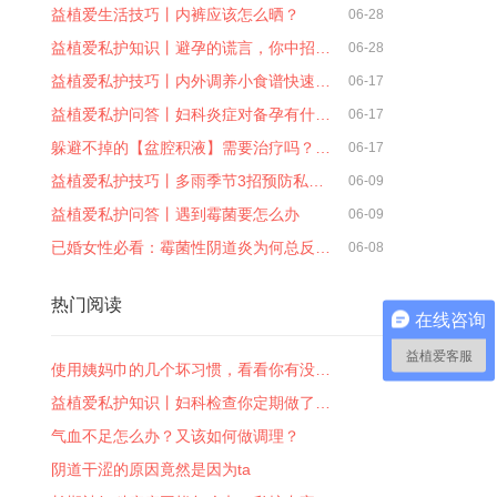
益植爱生活技巧丨内裤应该怎么晒？
06-28
益植爱私护知识丨避孕的谎言，你中招…
06-28
益植爱私护技巧丨内外调养小食谱快速…
06-17
益植爱私护问答丨妇科炎症对备孕有什…
06-17
躲避不掉的【盆腔积液】需要治疗吗？…
06-17
益植爱私护技巧丨多雨季节3招预防私…
06-09
益植爱私护问答丨遇到霉菌要怎么办
06-09
已婚女性必看：霉菌性阴道炎为何总反…
06-08
热门阅读
在线咨询
益植爱客服
使用姨妈巾的几个坏习惯，看看你有没…
益植爱私护知识丨妇科检查你定期做了…
气血不足怎么办？又该如何做调理？
阴道干涩的原因竟然是因为ta