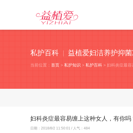
私护百科
益植爱妇洁养护抑菌
当前位置：
首页
>
私护知识
>
私护百科
> 妇科炎症最
妇科炎症最容易缠上这种女人，有你吗
日期：
2018/8/2 11:50:01
/ 人气：
484