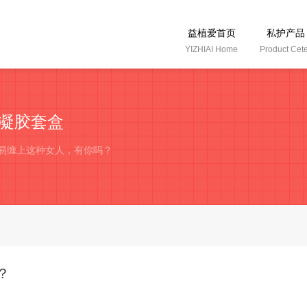
益植爱首页
私护产品
YIZHIAI Home
Product Cet
凝胶套盒
容易缠上这种女人，有你吗？
？