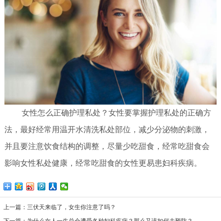
女性怎么正确护理私处？女性要掌握
护理私处
的正确方
法，最好经常用温开水清洗私处部位，减少分泌物的刺激，
并且要注意饮食结构的调整，尽量少吃甜食，经常吃甜食会
影响女性
私处
健康，经常吃甜食的女性更易患
妇科疾病
。
上一篇：
三伏天来临了，女生你注意了吗？