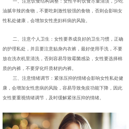
、注意饮食结构调整：女性平时饮食尽量清淡，少吃
一
油腻辛辣的食物，不要吃刺激性较强的食物，否则会影响女
性私处健康，会增加女性患
妇科病
的风险。
、注意个人卫生：女性要养成良好的卫生习惯，正确
二
的护理私处，并且要注意贴身内衣裤，最好使用手洗，不要
放在洗衣机里清洗，否则容易导致霉菌感染，女性要选择棉
质的内裤，不要穿化纤质材的内裤。
、注意情绪调节：紧张压抑的情绪会影响女性私处健
三
康，会增加女性患病的风险，容易导致免疫功能下降，因此
女性要重视情绪调节，及时缓解紧张压抑的情绪。