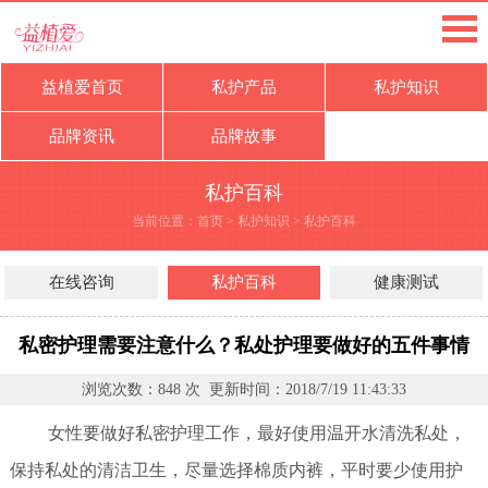
益植爱首页
私护产品
私护知识
品牌资讯
品牌故事
私护百科
当前位置：
首页
>
私护知识
>
私护百科
在线咨询
私护百科
健康测试
私密护理需要注意什么？私处护理要做好的五件事情
浏览次数：
848
次 更新时间：
2018/7/19 11:43:33
女性要做好
私密
护理
工作，最好使用温开水清洗私处，
保持私处的清洁卫生，尽量选择
棉质内裤
，平时要少使用护