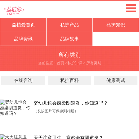
益植爱首页
私护产品
私护知识
品牌资讯
品牌故事
所有类别
当前位置：
首页
>
私护知识
>
所有类别
在线咨询
私护百科
健康测试
婴幼儿也会感染阴道炎，你知道吗？
（长按图片可保存到相册）
天天注意卫生，竟然会有阴道炎？