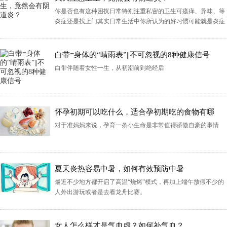
你是否也有这种困扰日常特别注重私密的卫生可瘙痒、异味、等
炎症还是找上门其实日常生活中你所认为的好习惯可能就是炎症
的罪魁祸首 你过度清洁了吗…
白带=身体的“晴雨表”||不可忽视的8种健康信号
白带伴随着女性一生，从初潮前到绝经后
怀孕初期可以吃什么，适合孕初期吃的食物有哪
些？
对于准妈妈来说，孕育一条小生命是非常值得骄傲自豪的事情
夏天炎热容易中暑，如何有效预防中暑
最近不少地方都开启了高温“烧烤”模式，再加上端午放假不少的
人外出游玩或者是去看龙舟比赛。
女人怎么样才是气血虚？如何补气血？